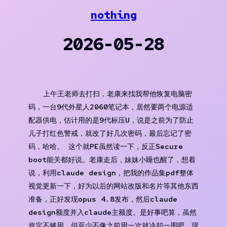
Skip
nothing
to
content
2026-05-28
上午王老师去打扫，老康来找我帮他恢复电脑密
码，一台9代外星人2060笔记本，居然要两个电源适
配器供电，估计用的是9代标压U，说是之前为了防止
儿子打红色警戒，就改了好几次密码，最后忘记了密
码，哈哈。 这个就PE虽然读一下，反正Secure
boot能关都好说。老康走后，妹妹小睡也醒了，想着
说，利用claude design，把我的作品集pdf整体
视觉更新一下，好为以后的网站改版和名片等其他东西
准备，正好发现opus 4.8发布，然后claude
design额度并入claude主额度。是好事吧算，虽然
肯定不够用，但至少不像之前用一次就冷却一周吧，现