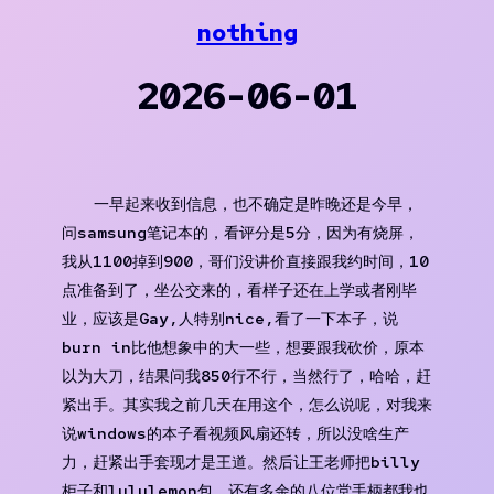
Skip
nothing
to
content
2026-06-01
一早起来收到信息，也不确定是昨晚还是今早，
问samsung笔记本的，看评分是5分，因为有烧屏，
我从1100掉到900，哥们没讲价直接跟我约时间，10
点准备到了，坐公交来的，看样子还在上学或者刚毕
业，应该是Gay,人特别nice,看了一下本子，说
burn in比他想象中的大一些，想要跟我砍价，原本
以为大刀，结果问我850行不行，当然行了，哈哈，赶
紧出手。其实我之前几天在用这个，怎么说呢，对我来
说windows的本子看视频风扇还转，所以没啥生产
力，赶紧出手套现才是王道。然后让王老师把billy
柜子和lululemon包，还有多余的八位堂手柄都我也