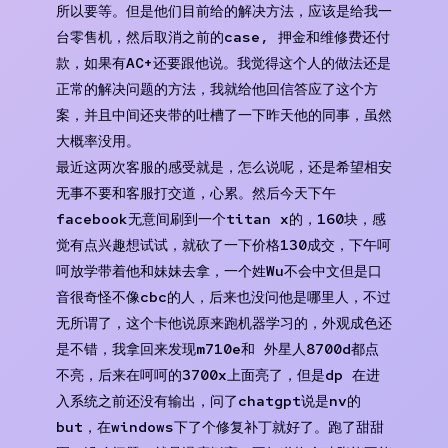
所以要等。但是他们目前给的解决方法，应该是给我一
台零售机，然后取消之前的case, 押金和维修费还付
款，如果有AC+还要跟他说。我觉得这个人的做法还是
正常的解决问题的方法，我就给他回信答应了这个方
案，并且中间还夹带的吐槽了一下昨天他的同事，虽然
大概率没用。
最近这两次客服的感受就是，怎么说呢，还是希望相安
无事不要和客服打交道，心累。然后今天下午
facebook无意间刷到一个titan x的，160块，感
觉有点兴趣想试试，就砍了一下价格130成交，下午呵
呵放学带着他和妹妹去拿，一个姓Wu不会中文但是口
音很奇怪不像cbc的人，后来也没问他是哪里人，不过
无所谓了，这个卡他说原来跑机器学习的，外观成色还
是不错，我拿回来发现m710e和 外星人8700d都点
不亮，后来在呵呵的3700x上面亮了，但是dp 在进
入系统之前还没有输出，问了chatgpt说是nv的
but，在windows下了个修复补丁就好了。跑了甜甜