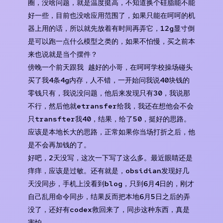
圈，没啥问题，就是温度挺高，不知道换个硅脂能不能
好一些，目前也没啥应用范围了，如果只能在呵呵的机
器上用的话，所以就先放着有时间再弄它，12g显寸倒
是可以跑一点什么模型之类的，如果不怕慢，买之前本
来也说就是当个摆件？
傍晚一个前天跟我 越好的小哥，在呵呵学校操场碰头
买了我4条4g内存，人不错，一开始问我说40块钱的
零钱只有，我说没问题，他后来发现只有30，我说那
不行，然后他就etransfer给我，我还在想他会不会
只transfter我40，结果，给了50，挺好的思路。
应该是本地长大的思路，正常如果你当场打折之后，他
是不会再加钱的了。
好吧，2天没写，这次一下写了这么多。最近眼睛还是
痒痒，应该是过敏。还有就是，obsidian发现好几
天没同步，手机上没看到blog，只到6月4日的，刚才
自己乱用命令同步，结果反而把本地6月5日之后的弄
没了，还好有codex救回来了，同步这种东西，真是
害怕。