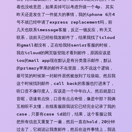
着也没啥意思，如果卖掉可以考虑升级一个4p. 其实
昨天还是发生了一件挺大的事情，我的iphone 6月4
号不就已经申请了express replacement吗，前
几天也联系imessage客服，反正一顿反应，昨天又
联系，说前天已经给我发邮件了，结果我找了icloud
和gmail都没有，正在给我转senior客服的时候，
我在icloud的网页版登陆才看到邮件，原因应该是
ios的mail app现在默认是有分类显示邮件，默认
的primary苹果的邮件不在里面，先不说这个逻辑，
最可笑的时候第一封邮件居然被放到了垃圾箱。然后我
这个时候找到邮件，call back的客服也打进来了，
听口音不像印度人，应该是一个中年白人。然后就是口
音呢，语速有点快，口音有点点奇怪，像是中部？我俩
互相听不太懂，在线客服跟我说它已经完全记录了我的
case，只要有case id就行，结果，这个客服让我
把所有信息又重复了一遍，然后一直在hold，20分钟
过去了，它就说让我查邮件，然后在这件事情上，我说