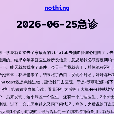
nothing
2026-06-25急诊
上学我就直接去了家最近的lifelab去抽血验尿心电图了，
健康的。结果今年家庭医生诊所发信息，意思是我必须要定期约一
下。昨天就给我发了邮件，今天一早我就去了，总体流程还行，没
给她试试，林坤也来了，结果吃了两口，发现不对劲，妹妹嘴巴
atgpt说是急性过敏，建议我们去医院。于是把呵呵放到楼下，
个小护士给妹妹测血氧心跳，看着还行之后等了大概40分钟就被
个，后来发现，这个病区一个医生，还有一个助理医生，2个护
性期。过了一会儿医生过来又问了问状况，查体，之后说给开点
后大概1个多小时观察，最后给我们开了刚才吃到药备用，就放我