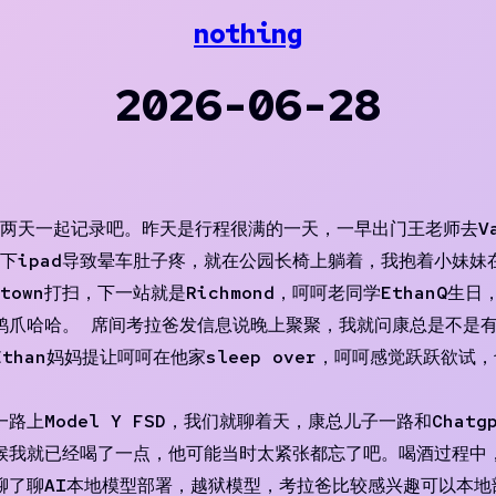
nothing
2026-06-28
，两天一起记录吧。昨天是行程很满的一天，一早出门王老师去Va
了一下ipad导致晕车肚子疼，就在公园长椅上躺着，我抱着小妹妹在
wn打扫，下一站就是Richmond，呵呵老同学EthanQ生日
鸡爪哈哈。 席间考拉爸发信息说晚上聚聚，我就问康总是不是
han妈妈提让呵呵在他家sleep over，呵呵感觉跃跃欲
上Model Y FSD，我们就聊着天，康总儿子一路和Chat
候我就已经喝了一点，他可能当时太紧张都忘了吧。喝酒过程中
聊了聊AI本地模型部署，越狱模型，考拉爸比较感兴趣可以本地