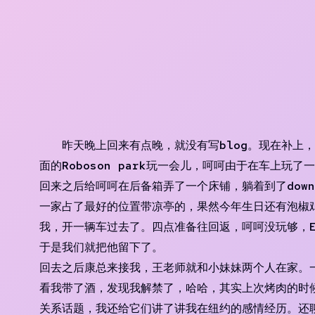
Skip
to
content
昨天晚上回来有点晚，就没有写blog。现在补上
面的Roboson park玩一会儿，呵呵由于在车上玩
回来之后给呵呵在后备箱弄了一个床铺，躺着到了downto
一家占了最好的位置带凉亭的，果然今年生日还有泡椒
我，开一辆车过去了。四点准备往回返，呵呵没玩够，Et
于是我们就把他留下了。
回去之后康总来接我，王老师就和小妹妹两个人在家。一路
看我带了酒，发现我解禁了，哈哈，其实上次烤肉的时
关系话题，我还给它们讲了讲我在纽约的感情经历。还