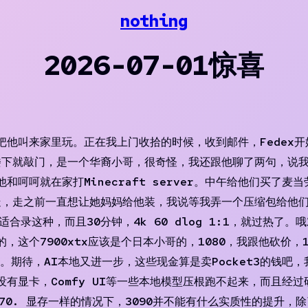
nothing
2026-07-01惊喜
把他叫来家里玩。正在我上门收拾的时候，收到邮件，Fedex开始
楼下就敲门，是一个华裔小哥，很奇怪，我还跟他聊了两句，说
呵呵就在家打Minecraft server。中午给他们买了麦当劳
，走之前一直想让她妈妈给他装，我说等我弄一个压缩包给他们。
适合录这种，而且30分钟，4k 60 dlog 1:1，就过热
谱的，这个7900xtx应该是个日本小哥的，1080，我跟他砍价，
自体。期待，AI本地又进一步，这些现金算是卖Pocket3的钱
制，没有显卡，Comfy UI等一些本地模型压根跑不起来，而且经
百分之70. 显存一样的情况下，3090并不能有什么实质性的提