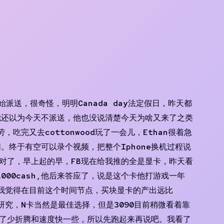
派送，很奇怪，明明Canada day法定假日，昨天都
我还以为今天不派送，他也没说清楚今天为啥又来了之类
，吃完又去cottonwood玩了一会儿，Ethan很着急
终于有空可以录个视频，把整个Iphone换机过程说
了。哦对了，早上起的早，FB现在给我推的全是显卡，昨天看
1000cash,他后来答应了，说是这个卡他打游戏一年
吧，我觉得在目前这个时间节点，买块显卡的产出远比
过研究，N卡当然是最佳选择，但是3090目前稍微看着靠
升，除了少折腾和速度快一些，所以先跑起来再说吧。我看了