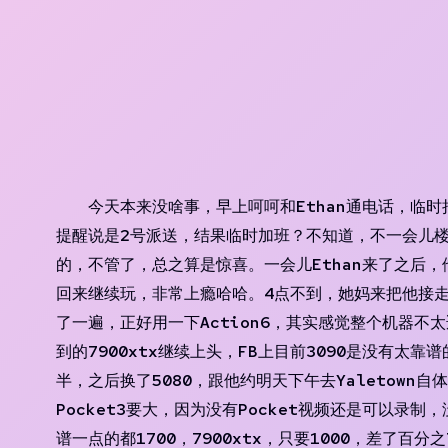
Skip
to
content
今天本来没啥事，早上呵呵和Ethan通电话，临时
提醒说是2号派送，结果临时加班？不知道，不一会儿
的，不管了，总之算是惊喜。一会儿Ethan来了之后，他和
回来继续玩，非常上瘾哈哈。4点不到，她妈来把他接走
了一遍，正好用一下Action6，其实感觉整个机器不太
到的7900xtx继续上头，FB上目前3090是没有太靠
半，之后换了5080，跟他约明天下午去Yaletown
Pocket3要大，因为没有Pocket视频还是可以录
谱一点的都1700，7900xtx，只要1000，差了